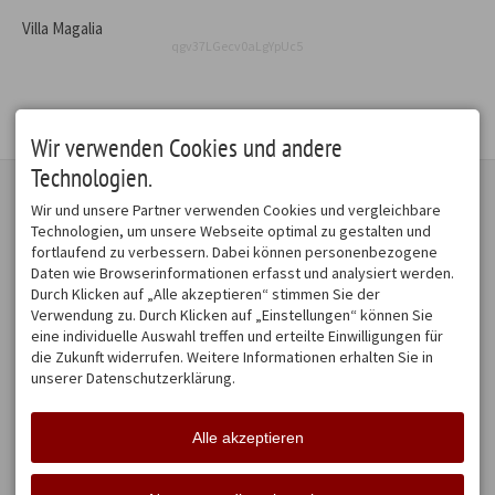
Villa Magalia
qgv37LGecv0aLgYpUc5
Wir verwenden Cookies und andere
Technologien.
KONTAKT
UNSER NETZWERK
Wir und unsere Partner verwenden Cookies und vergleichbare
Ferienwohnungen:
Technologien, um unsere Webseite optimal zu gestalten und
ALRIVA Team GmbH
N6
fortlaufend zu verbessern. Dabei können personenbezogene
Ludwigstr. 7
Der LANDHOF
Daten wie Browserinformationen erfasst und analysiert werden.
87561 Oberstdorf
STUDIO im Loft
Durch Klicken auf „Alle akzeptieren“ stimmen Sie der
DEUTSCHLAND
Verwendung zu. Durch Klicken auf „Einstellungen“ können Sie
info@alriva.de
LOFT - Kino, Kultur, Event
eine individuelle Auswahl treffen und erteilte Einwilligungen für
Die Pferdereha
die Zukunft widerrufen. Weitere Informationen erhalten Sie in
unserer Datenschutzerklärung.
DER DIREKTE DRAHT
FACEBOOK
Ferienwohnungen: ‭+49 171
Aktuelles
44 44 3 44
Alle akzeptieren
N6
E-Mail N6
Der LANDHOF
E-Mail LANDHOF
STUDIO im LOFT