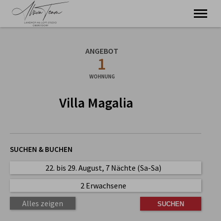
Ferienwohnungen - Kino - Tierheilpraxis und mehr
ANGEBOT
1
Willkommen
Ferienwohnungen
WOHNUNG
Kino & Genuss
Villa Magalia
Tierheilpraxis
Über uns
SUCHEN & BUCHEN
22. bis 29. August, 7 Nächte (Sa-Sa)
2 Erwachsene
Alles zeigen