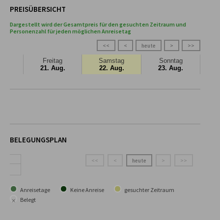
PREISÜBERSICHT
Dargestellt wird der Gesamtpreis für den gesuchten Zeitraum und
Personenzahl für jeden möglichen Anreisetag
<<
<
heute
>
>>
Freitag
Samstag
Sonntag
21. Aug.
22. Aug.
23. Aug.
BELEGUNGSPLAN
<<
<
heute
>
>>
Anreisetage
Keine Anreise
gesuchter Zeitraum
×
Belegt