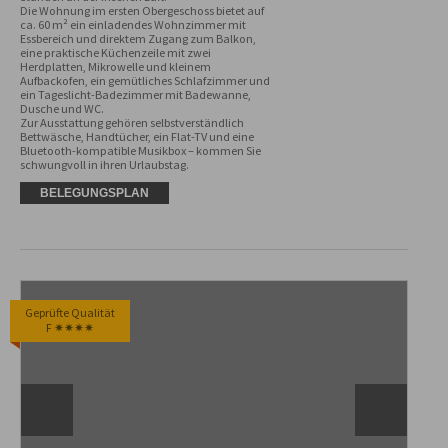
Die Wohnung im ersten Obergeschoss bietet auf 
ca. 60 m² ein einladendes Wohnzimmer mit 
Essbereich und direktem Zugang zum Balkon, 
eine praktische Küchenzeile mit zwei 
Herdplatten, Mikrowelle und kleinem 
Aufbackofen, ein gemütliches Schlafzimmer und 
ein Tageslicht-Badezimmer mit Badewanne, 
Dusche und WC.

Zur Ausstattung gehören selbstverständlich 
Bettwäsche, Handtücher, ein Flat-TV und eine 
Bluetooth-kompatible Musikbox – kommen Sie 
schwungvoll in ihren Urlaubstag.
BELEGUNGSPLAN
Geprüfte Qualität
F ✷✷✷✷