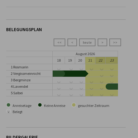
BELEGUNGSPLAN
<<
<
heute
>
>>
August 2026
18
19
20
21
22
23
1 Rosmarin
2 Vergissmeinnicht
3 Bergminze
4 Lavendel
5 Salbei
Anreisetage
Keine Anreise
gesuchter Zeitraum
×
Belegt
BILDERGALERIE