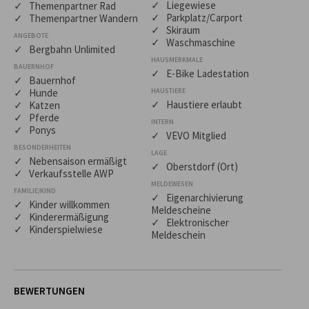
✓ Liegewiese
✓ Themenpartner Rad
✓ Parkplatz/Carport
✓ Themenpartner Wandern
✓ Skiraum
ANGEBOTE
✓ Waschmaschine
✓ Bergbahn Unlimited
HAUSMERKMALE
BAUERNHOF
✓ E-Bike Ladestation
✓ Bauernhof
✓ Hunde
HAUSTIERE
✓ Haustiere erlaubt
✓ Katzen
✓ Pferde
INTERN
✓ Ponys
✓ VEVO Mitglied
BESONDERHEITEN
LAGE
✓ Nebensaison ermäßigt
✓ Oberstdorf (Ort)
✓ Verkaufsstelle AWP
MELDEWESEN
FAMILIE/KIND
✓ Eigenarchivierung
✓ Kinder willkommen
Meldescheine
✓ Kinderermäßigung
✓ Elektronischer
✓ Kinderspielwiese
Meldeschein
BEWERTUNGEN