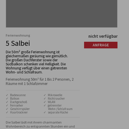
Ferienwohnung
nicht verfügbar
5 Salbei
ANFRAGE
Die 50m² große Ferienwohnung ist
gleichermaßen geräumig wie gemütlich.
Die großen Dachfenster sowie der
Südbalkon schenken viel Helligkeit. Die
Wohnung verfügt über einen getrennten
Wohn- und Schlafraum.
Ferienwohnung 50m² für 1 Bis 2 Personen, 2
Räume mit 1 Schlafzimmer
✓ Badewanne
✓ Mikrowelle
✓ Balkon
✓ Nichtraucher
✓ Dachgeschoß
✓ WLAN
✓ Fernseher
✓ getrennter
✓ Geschirrspüler
Wohn-/Schlafraum
✓ Haartrockner
✓ separate Küche
Die Salbei lädt mit ihrem charmanten 
Wohnbereich zu entspannten Stunden ein und 