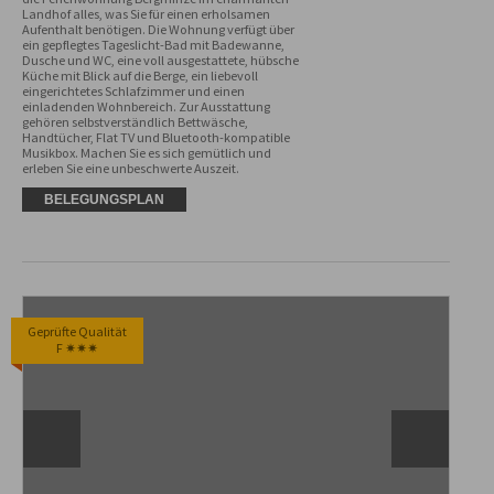
Landhof alles, was Sie für einen erholsamen 
Aufenthalt benötigen. Die Wohnung verfügt über 
ein gepflegtes Tageslicht-Bad mit Badewanne, 
Dusche und WC, eine voll ausgestattete, hübsche 
Küche mit Blick auf die Berge, ein liebevoll 
eingerichtetes Schlafzimmer und einen 
einladenden Wohnbereich. Zur Ausstattung 
gehören selbstverständlich Bettwäsche, 
Handtücher, Flat TV und Bluetooth-kompatible 
Musikbox. Machen Sie es sich gemütlich und 
erleben Sie eine unbeschwerte Auszeit.
BELEGUNGSPLAN
Geprüfte Qualität
F ✷✷✷