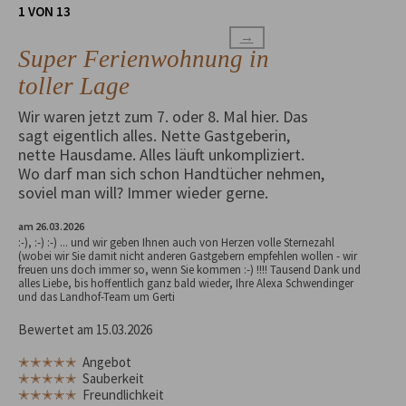
1 VON 13
→
Super Ferienwohnung in
toller Lage
Wir waren jetzt zum 7. oder 8. Mal hier. Das
sagt eigentlich alles. Nette Gastgeberin,
nette Hausdame. Alles läuft unkompliziert.
Wo darf man sich schon Handtücher nehmen,
soviel man will? Immer wieder gerne.
am 26.03.2026
:-), :-) :-) ... und wir geben Ihnen auch von Herzen volle Sternezahl
(wobei wir Sie damit nicht anderen Gastgebern empfehlen wollen - wir
freuen uns doch immer so, wenn Sie kommen :-) !!!! Tausend Dank und
alles Liebe, bis hoffentlich ganz bald wieder, Ihre Alexa Schwendinger
und das Landhof-Team um Gerti
Bewertet am 15.03.2026
✭✭✭✭✭
Angebot
✭✭✭✭✭
Sauberkeit
✭✭✭✭✭
Freundlichkeit