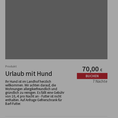
Produkt
70,00
€
Urlaub mit Hund
BUCHEN
7 Nächte
Ihr Hund ist im Landhof herzlich
willkommen. Wir achten darauf, die
Wohnungen allergikerfreundlich und
gründlich zu reinigen. Es fällt eine Gebühr
von 10,-€ pro Nacht an - Futter ist nicht
enthalten. Auf Anfrage Gefrierschrank für
Barf-Futter.