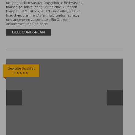
umfangreichen Ausstattung gehören Bettwäsche, 
flauschige Handtücher, TV und eine Bluetooth-
kompatibel Musikbox, WLAN – und alles, was Sie 
brauchen, um Ihren Aufenthalt rundum sorglos 
und angenehm zu gestalten. Ein Ort zum 
Ankommen und Genießen!
BELEGUNGSPLAN
Geprüfte Qualität
F ✷✷✷✷