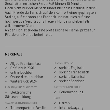
Geschäften erreichen Sie zu Fuß binnen 15 Minuten.

Doch nicht nur der Mensch findet hier sein Urlaubszuhause: 
Auch Pferde dürfen sich auf den Komfort eines gepflegten 
Stalles, auf ein sonniges Paddock und natürlich auf eine 
hochwertige Verpflegung freuen. Hunde sind ebenfalls 
willkommene Gäste.

An den Hof ist zudem eine professionelle Tierheilpraxis für 
Pferde und Hunde beheimatet
MERKMALE
✓ Allgäu Premium Pass
FREMDSPRACHEN
✓ spricht Englisch
✓ Golfurlaub 2026
✓ spricht Französisch
✓ online buchbar
✓ spricht Italienisch
✓ Online direkt buchbar
✓ spricht Spanisch
✓ Winterglück 2024
GASTGEBER: KATEGORIE
1. GÄSTE-/KUNDENANGEBOT
✓ Ferienwohnung
✓ Elektronische
Gästeanmeldung
HAUS
✓ Garten
ALLGÄU.DE THEMENPARTNER
✓ Internetzugang
✓ Themenpartner Familie