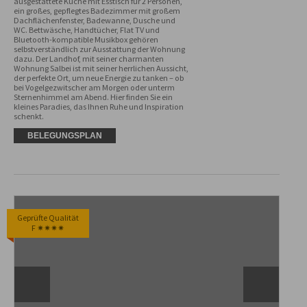
ausgestattete Küche mit Esstisch für 2 Personen, 
ein großes, gepflegtes Badezimmer mit großem 
Dachflächenfenster, Badewanne, Dusche und 
WC. Bettwäsche, Handtücher, Flat TV und 
Bluetooth-kompatible Musikbox gehören 
selbstverständlich zur Ausstattung der Wohnung 
dazu. Der Landhof, mit seiner charmanten 
Wohnung Salbei ist mit seiner herrlichen Aussicht, 
der perfekte Ort, um neue Energie zu tanken – ob 
bei Vogelgezwitscher am Morgen oder unterm 
Sternenhimmel am Abend. Hier finden Sie ein 
kleines Paradies, das Ihnen Ruhe und Inspiration 
schenkt.
BELEGUNGSPLAN
Geprüfte Qualität
F ✷✷✷✷