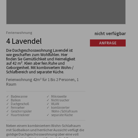
Ferienwohnung
nicht verfügbar
4 Lavendel
ANFRAGE
Die Dachgeschosswohnung Lavendel ist
wie geschaffen zum Wohlfühlen. Hier
finden Sie Gemütlichkeit und Heimeligkeit
auf 42 m². Klein aber fein.Ruhe und
Geborgenheit. Mit kombiniertem Wohn-/
Schlafbereich und separater Küche.
Ferienwohnung 42m² für 1 Bis 2 Personen, 1
Raum
✓ Badewanne
✓ Mikrowelle
✓ Balkon
✓ Nichtraucher
✓ Dachgeschoß
✓ WLAN
✓ Fernseher
✓ kombinierter
✓ Geschirrspüler
Wohn-/Schlafraum
✓ Haartrockner
✓ separate Küche
Neben einem kombiniertem Wohn-Schlafraum 
mit Südbalkon und herrlicher Aussicht verfügt die 
goldige Dachgeschosswohnung über eine voll 