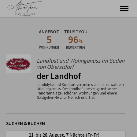
Ferienwohnungen - Kino - Tierheilpraxis und mehr
ANGEBOT
TRUSTYOU
5
96
Willkommen
%
Ferienwohnungen
WOHNUNGEN
BEWERTUNG
Kino & Genuss
Landlust und Wohngenuss im Süden
Tierheilpraxis
von Oberstdorf
Über uns
der Landhof
Landidylle und Komfort vereinen sich hier zu wahrem
Urlaubsgenuss. Der Landhof überzeugt mit seiner
Panoramalage, schönen Wohnungen und einem
Gastgeber-Herz für Mensch und Tier.
SUCHEN & BUCHEN
21. bis 28. August, 7 Nächte (Fr-Fr)