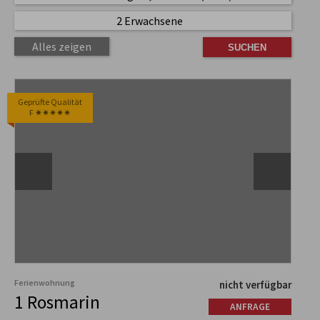
2 Erwachsene
Alles zeigen
Geprüfte Qualität
F ✷✷✷✷✷
Ferienwohnung
nicht verfügbar
1 Rosmarin
ANFRAGE