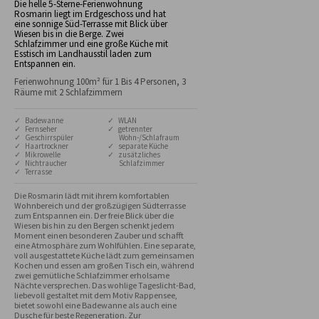
Die helle 5-Sterne-Ferienwohnung
Rosmarin liegt im Erdgeschoss und hat
eine sonnige Süd-Terrasse mit Blick über
Wiesen bis in die Berge. Zwei
Schlafzimmer und eine große Küche mit
Esstisch im Landhausstil laden zum
Entspannen ein.
Ferienwohnung 100m² für 1 Bis 4 Personen, 3
Räume mit 2 Schlafzimmern
✓ Badewanne
✓ WLAN
✓ Fernseher
✓ getrennter
✓ Geschirrspüler
Wohn-/Schlafraum
✓ Haartrockner
✓ separate Küche
✓ Mikrowelle
✓ zusätzliches
✓ Nichtraucher
Schlafzimmer
✓ Terrasse
Die Rosmarin lädt mit ihrem komfortablen 
Wohnbereich und der großzügigen Südterrasse 
zum Entspannen ein. Der freie Blick über die 
Wiesen bis hin zu den Bergen schenkt jedem 
Moment einen besonderen Zauber und schafft 
eine Atmosphäre zum Wohlfühlen. Eine separate, 
voll ausgestattete Küche lädt zum gemeinsamen 
Kochen und essen am großen Tisch ein, während 
zwei gemütliche Schlafzimmer erholsame 
Nächte versprechen. Das wohlige Tageslicht-Bad, 
liebevoll gestaltet mit dem Motiv Rappensee, 
bietet sowohl eine Badewanne als auch eine 
Dusche für beste Regeneration. Zur 