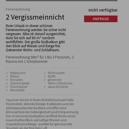
Ferienwohnung
nicht verfügbar
2 Vergissmeinnicht
ANFRAGE
Ihren Urlaub in dieser schönen
Ferienwohnung werden Sie sicher nicht
vergessen. Alles ist darauf ausgerichtet,
dass Sie sich auf 60 m² rundum
wohlfühlen. Der große Südbalkon gibt
den Blick auf Wiesen und Berge frei.
Getrennter Wohn- und Schlafraum.
Ferienwohnung 60m² für 1 Bis 2 Personen, 2
Räume mit 1 Schlafzimmer
✓ Badewanne
✓ Nichtraucher
✓ Balkon
✓ WLAN
✓ Fernseher
✓ getrennter
✓ Geschirrspüler
Wohn-/Schlafraum
✓ Haartrockner
✓ separate Küche
✓ Mikrowelle
Tauchen Sie ein in Ihren Wohlfühlurlaub! Helle 
Holzmöbel, stilvolle Design-Fußböden und ein 
atemberaubender Ausblick schaffen eine 
Atmosphäre der Geborgenheit und Entspannung. 
Der charmante Südbalkon eröffnet Ihnen einen 
traumhaften Blick auf saftige Wiesen und 
majestätische Berge – perfekt für genussvolle 
Stunden an der frischen Luft.
