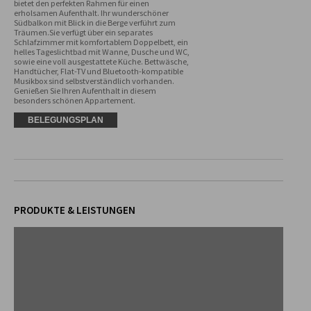
bietet den perfekten Rahmen für einen 
erholsamen Aufenthalt. Ihr wunderschöner 
Südbalkon mit Blick in die Berge verführt zum 
Träumen.Sie verfügt über ein separates 
Schlafzimmer mit komfortablem Doppelbett, ein 
helles Tageslichtbad mit Wanne, Dusche und WC, 
sowie eine voll ausgestattete Küche. Bettwäsche, 
Handtücher, Flat-TV und Bluetooth-kompatible 
Musikbox sind selbstverständlich vorhanden. 
Genießen Sie Ihren Aufenthalt in diesem 
besonders schönen Appartement.
BELEGUNGSPLAN
PRODUKTE & LEISTUNGEN