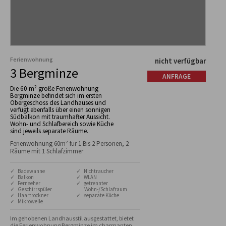
Ferienwohnung
nicht verfügbar
3 Bergminze
ANFRAGE
Die 60 m² große Ferienwohnung
Bergminze befindet sich im ersten
Obergeschoss des Landhauses und
verfügt ebenfalls über einen sonnigen
Südbalkon mit traumhafter Aussicht.
Wohn- und Schlafbereich sowie Küche
sind jeweils separate Räume.
Ferienwohnung 60m² für 1 Bis 2 Personen, 2
Räume mit 1 Schlafzimmer
✓ Badewanne
✓ Nichtraucher
✓ Balkon
✓ WLAN
✓ Fernseher
✓ getrennter
✓ Geschirrspüler
Wohn-/Schlafraum
✓ Haartrockner
✓ separate Küche
✓ Mikrowelle
Im gehobenen Landhausstil ausgestattet, bietet 
die Ferienwohnung Bergminze im charmanten 