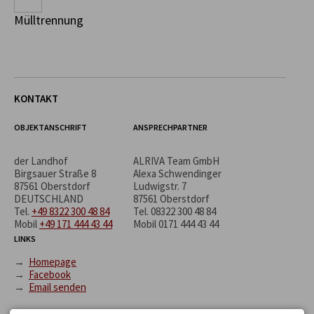
Mülltrennung
KONTAKT
OBJEKTANSCHRIFT
ANSPRECHPARTNER
der Landhof
ALRIVA Team GmbH
Birgsauer Straße 8
Alexa Schwendinger
87561 Oberstdorf
Ludwigstr. 7
DEUTSCHLAND
87561 Oberstdorf
Tel.
+49 8322 300 48 84
Tel.
08322 300 48 84
Mobil
+49 171 444 43 44
Mobil
0171 444 43 44
LINKS
→
Homepage
→
Facebook
→
Email senden